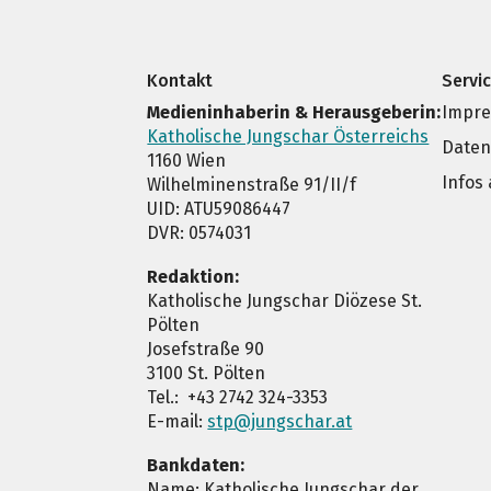
Kontakt
Servi
Medieninhaberin & Herausgeberin:
Impr
Katholische Jungschar Österreichs
Daten
1160 Wien
Infos
Wilhelminenstraße 91/II/f
UID: ATU59086447
DVR: 0574031
Redaktion:
Katholische Jungschar Diözese St.
Pölten
Josefstraße 90
3100 St. Pölten
Tel.: +43 2742 324-3353
E-mail:
stp@jungschar.at
Bankdaten:
Name: Katholische Jungschar der