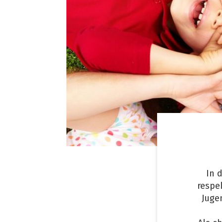
In 
respe
Juge