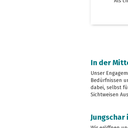
Als c
In der Mit
Unser Engagemen
Bedürfnissen un
dabei, selbst f
Sichtweisen Au
Jungschar
Wir eröffnen un