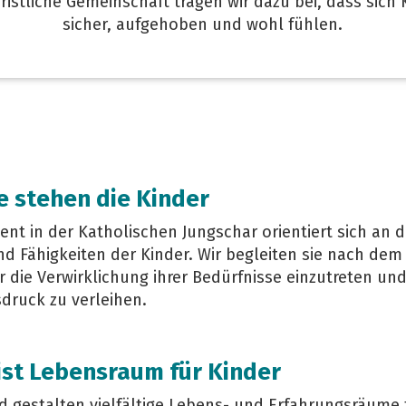
hristliche Gemeinschaft tragen wir dazu bei, dass sich 
sicher, aufgehoben und wohl fühlen.
te stehen die Kinder
t in der Katholischen Jungschar orientiert sich an 
d Fähigkeiten der Kinder. Wir begleiten sie nach dem 
ür die Verwirklichung ihrer Bedürfnisse einzutreten und
sdruck zu verleihen.
 ist Lebensraum
für
Kinder
d gestalten vielfältige Lebens- und Erfahrungsräume 