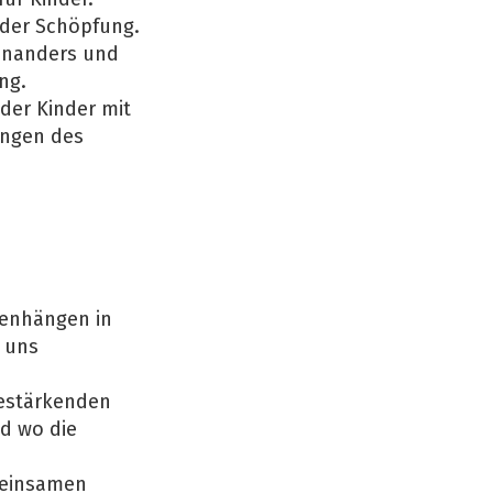
 der Schöpfung.
einanders und
ng.
 der Kinder mit
ungen des
menhängen in
n uns
bestärkenden
d wo die
emeinsamen