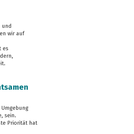
n und
en wir auf
t es
dern,
it.
chtsamen
de Umgebung
, sein.
e Priorität hat