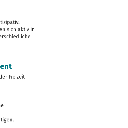
izipativ.
n sich aktiv in
erschiedliche
ment
er Freizeit
me
tigen.