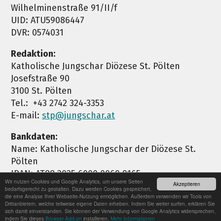
Wilhelminenstraße 91/II/f
UID: ATU59086447
DVR: 0574031
Redaktion:
Katholische Jungschar Diözese St. Pölten
Josefstraße 90
3100 St. Pölten
Tel.: +43 2742 324-3353
E-mail:
stp@jungschar.at
Bankdaten:
Name: Katholische Jungschar der Diözese St.
Pölten
IBAN: AT88 2025 6000 0069 9165
Wir nutzen Cookies und Google Analytics, um unsere Seiten
Akzeptieren
BIC: SPSPAT21XXX
bedarfsgerecht zu gestalten. Dazu werden Cookies gespeichert,
die eine Analyse Ihrer Webseite-Nutzung ermöglichen. Außerdem verwenden wir Tools von
Drittanbietern, welche teilweise eigene Daten erheben. Indem Sie weiter surfen, erklären Sie
sich damit einverstanden. Sie können der Verwendung von Google Analytics widersprechen,
indem Sie dieses
Browser-Add-on
installieren.
Mehr Informationen