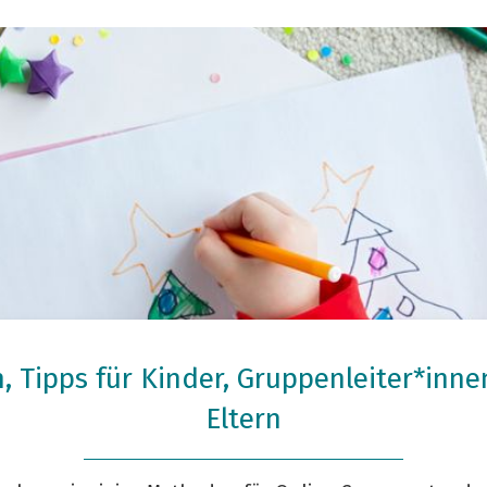
, Tipps für Kinder, Gruppenleiter*inn
Eltern
Credit: Kostikova Natalia/shutterstock