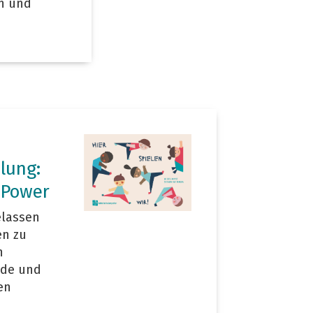
en und
lung:
 Power
elassen
en zu
h
ude und
en