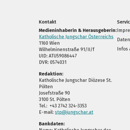
Kontakt
Servi
Medieninhaberin & Herausgeberin:
Impr
Katholische Jungschar Österreichs
Daten
1160 Wien
Infos
Wilhelminenstraße 91/II/f
UID: ATU59086447
DVR: 0574031
Redaktion:
Katholische Jungschar Diözese St.
Pölten
Josefstraße 90
3100 St. Pölten
Tel.: +43 2742 324-3353
E-mail:
stp@jungschar.at
Bankdaten: