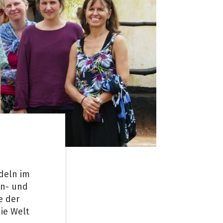
ndeln im
rn- und
e der
ie Welt