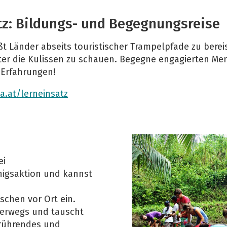
tz: Bildungs- und Begegnungsreise
ßt Länder abseits touristischer Trampelpfade zu bere
er die Kulissen zu schauen. Begegne engagierten M
 Erfahrungen!
a.at/lerneinsatz
ei
nigsaktion und kannst
.
schen vor Ort ein.
nterwegs und tauscht
erührendes und