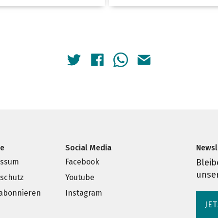
ce
Social Media
Newsl
essum
Facebook
Bleib
unse
schutz
Youtube
 abonnieren
Instagram
JE