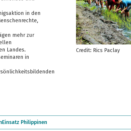
nigsaktion in den
enschenrechte,
rägen mehr zur
ellen
en Landes.
Credit: Rics Paclay
seminaren in
rsönlichkeitsbildenden
nEinsatz Philippinen