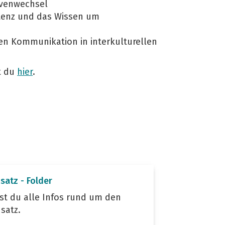
tivenwechsel
etenz und das Wissen um
eien Kommunikation in interkulturellen
t du
hier
.
satz - Folder
est du alle Infos rund um den
nsatz.