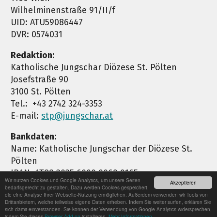
Wilhelminenstraße 91/II/f
UID: ATU59086447
DVR: 0574031
Redaktion:
Katholische Jungschar Diözese St. Pölten
Josefstraße 90
3100 St. Pölten
Tel.: +43 2742 324-3353
E-mail:
stp@jungschar.at
Bankdaten:
Name: Katholische Jungschar der Diözese St.
Pölten
IBAN: AT88 2025 6000 0069 9165
Wir nutzen Cookies und Google Analytics, um unsere Seiten
Akzeptieren
BIC: SPSPAT21XXX
bedarfsgerecht zu gestalten. Dazu werden Cookies gespeichert,
die eine Analyse Ihrer Webseite-Nutzung ermöglichen. Außerdem verwenden wir Tools von
Drittanbietern, welche teilweise eigene Daten erheben. Indem Sie weiter surfen, erklären Sie
sich damit einverstanden. Sie können der Verwendung von Google Analytics widersprechen,
indem Sie dieses
Browser-Add-on
installieren.
Mehr Informationen